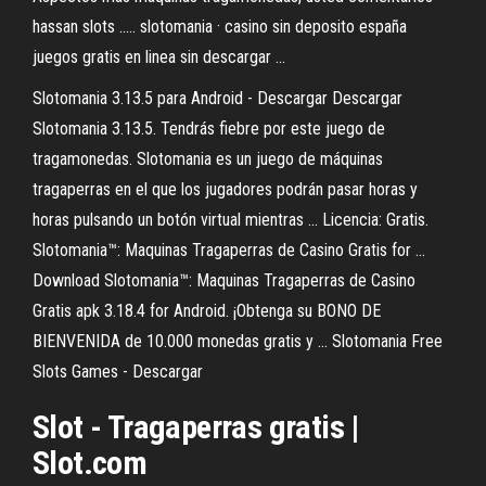
hassan slots ..... slotomania · casino sin deposito españa
juegos gratis en linea sin descargar ...
Slotomania 3.13.5 para Android - Descargar Descargar
Slotomania 3.13.5. Tendrás fiebre por este juego de
tragamonedas. Slotomania es un juego de máquinas
tragaperras en el que los jugadores podrán pasar horas y
horas pulsando un botón virtual mientras ... Licencia: Gratis.
Slotomania™: Maquinas Tragaperras de Casino Gratis for ...
Download Slotomania™: Maquinas Tragaperras de Casino
Gratis apk 3.18.4 for Android. ¡Obtenga su BONO DE
BIENVENIDA de 10.000 monedas gratis y ... Slotomania Free
Slots Games - Descargar
Slot - Tragaperras gratis |
Slot.com