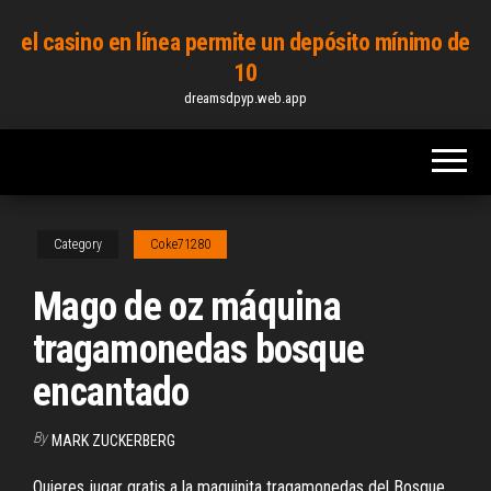
Skip
el casino en línea permite un depósito mínimo de
to
10
the
dreamsdpyp.web.app
content
Category
Coke71280
Mago de oz máquina
tragamonedas bosque
encantado
By
MARK ZUCKERBERG
Quieres jugar gratis a la maquinita tragamonedas del Bosque