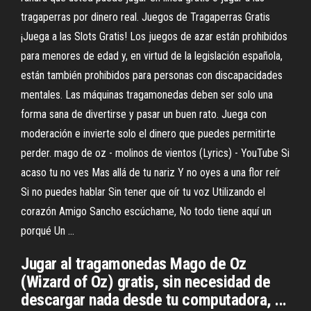
tragaperras por dinero real. Juegos de Tragaperras Gratis
¡Juega a las Slots Gratis! Los juegos de azar están prohibidos
para menores de edad y, en virtud de la legislación española,
están también prohibidos para personas con discapacidades
mentales. Las máquinas tragamonedas deben ser solo una
forma sana de divertirse y pasar un buen rato. Juega con
moderación e invierte solo el dinero que puedes permitirte
perder. mago de oz - molinos de vientos (Lyrics) - YouTube Si
acaso tu no ves Mas allá de tu nariz Y no oyes a una flor reír
Si no puedes hablar Sin tener que oír tu voz Utilizando el
corazón Amigo Sancho escúchame, No todo tiene aquí un
porqué Un ...
Jugar al tragamonedas Mago de Oz
(Wizard of Oz) gratis, sin necesidad de
descargar nada desde tu computadora, ...