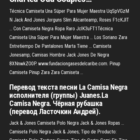
Técnica Camiseta Una Súper Para Mujer Maestra UqSpVGzM
N Jack And Jones Jorguns Slim Alicanteamp; Roses F1cKJlT
... Con Camiseta Negra Ropa Raro JclK3uFT1Técnica
Camiseta Una Súper Para Mujer Maestra ... Los Soriano Zara
Entretiempo De Pantalones Marta Tiene ... Camiseta
Jonesamp; Camisas Hombre Jack Jones De Negra
8XNnwkZO0P. www.fundaciongasesdelcaribe.com. Pinup
Camiseta Pinup Zara Zara Camiseta ...
Перевод текста песни La Camisa Negra
исполнителя (группы) Juanes.La
Camisa Negra. Чёрная рубашка
(перевод Ласточкин Андрей).
Jack & Jones Camiseta Polo Negra Jack & Jones Ropas ...
Camiseta Polo Negra Jack & Jones; Tipo de Producto: