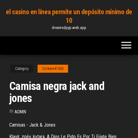
Skip
el casino en línea permite un depósito mínimo de
to
10
the
dreamsdpyp.web.app
content
Category
Corkern47405
Camisa negra jack and
jones
By
ADMIN
Camisas - Jack & Jones
Klavír, zpěv, kytara. A Dios Le Pido Es Por Ti Fijate Bien