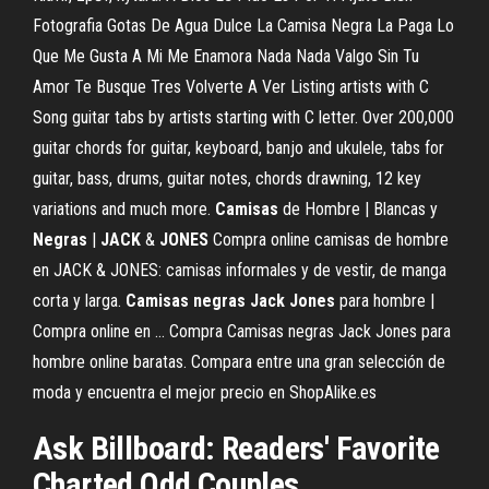
Fotografia Gotas De Agua Dulce La Camisa Negra La Paga Lo
Que Me Gusta A Mi Me Enamora Nada Nada Valgo Sin Tu
Amor Te Busque Tres Volverte A Ver
Listing artists with C
Song guitar tabs by artists starting with C letter. Over 200,000
guitar chords for guitar, keyboard, banjo and ukulele, tabs for
guitar, bass, drums, guitar notes, chords drawning, 12 key
variations and much more.
Camisas
de Hombre | Blancas y
Negras
|
JACK
&
JONES
Compra online camisas de hombre
en JACK & JONES: camisas informales y de vestir, de manga
corta y larga.
Camisas
negras
Jack
Jones
para hombre |
Compra online en ... Compra Camisas negras Jack Jones para
hombre online baratas. Compara entre una gran selección de
moda y encuentra el mejor precio en ShopAlike.es
Ask Billboard: Readers' Favorite
Charted Odd Couples…