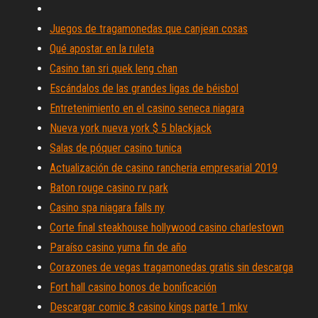
Juegos de tragamonedas que canjean cosas
Qué apostar en la ruleta
Casino tan sri quek leng chan
Escándalos de las grandes ligas de béisbol
Entretenimiento en el casino seneca niagara
Nueva york nueva york $ 5 blackjack
Salas de póquer casino tunica
Actualización de casino rancheria empresarial 2019
Baton rouge casino rv park
Casino spa niagara falls ny
Corte final steakhouse hollywood casino charlestown
Paraíso casino yuma fin de año
Corazones de vegas tragamonedas gratis sin descarga
Fort hall casino bonos de bonificación
Descargar comic 8 casino kings parte 1 mkv