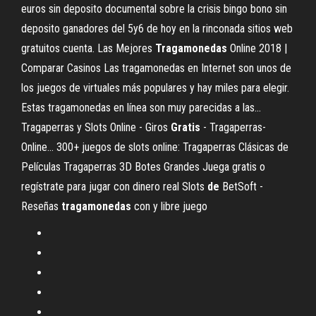
euros sin deposito documental sobre la crisis bingo bono sin
deposito ganadores del 5y6 de hoy en la rinconada sitios web
gratuitos cuenta.
Las Mejores
Tragamonedas
Online 2018 |
Comparar Casinos
Las tragamonedas en Internet son unos de
los juegos de virtuales más populares y hay miles para elegir.
Estas tragamonedas en línea son muy parecidas a las...
Tragaperras y Slots Online - Giros
Gratis
- Tragaperras-
Online…
300+ juegos de slots online: Tragaperras Clásicas de
Películas Tragaperras 3D Botes Grandes Juega gratis o
regístrate para jugar con dinero real
Slots
de
BetSoft -
Reseñas
tragamonedas
con y libre juego