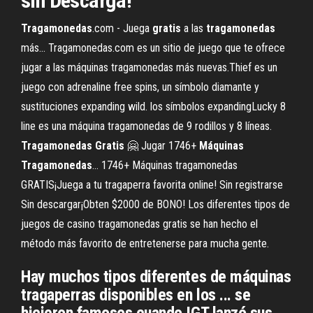
sin Descarga!
Tragamonedas
.com - Juega
gratis
a las
tragamonedas
más… Tragamonedas.com es un sitio de juego que te ofrece
jugar a las máquinas tragamonedas más nuevas.Thief es un
juego con adrenaline free spins, un símbolo diamante y
sustituciones expanding wild. los símbolos expandingLucky 8
line es una máquina tragamonedas de 9 rodillos y 8 líneas.
Tragamonedas
Gratis
🤗 Jugar 1746+
Máquinas
Tragamonedas
… 1746+ Máquinas tragamonedas
GRATIS¡Juega a tu tragaperra favorita online! Sin registrarse
Sin descargar¡Obten $2000 de BONO! Los diferentes tipos de
juegos de casino tragamonedas gratis se han hecho el
método más favorito de entretenerse para mucha gente.
Hay muchos tipos diferentes de máquinas
tragaperras disponibles en los ... se