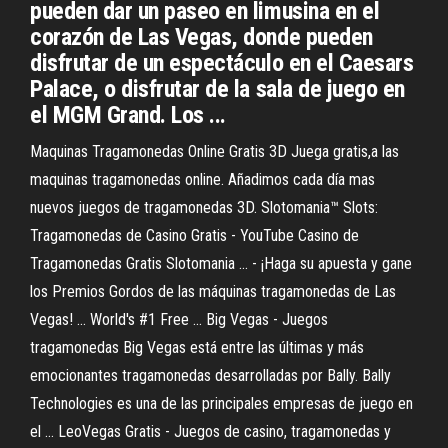
pueden dar un paseo en limusina en el
corazón de Las Vegas, donde pueden
disfrutar de un espectáculo en el Caesars
Palace, o disfrutar de la sala de juego en
el MGM Grand. Los ...
Maquinas Tragamonedas Online Gratis 3D Juega gratis,a las
maquinas tragamonedas online. Añadimos cada día mas
nuevos juegos de tragamonedas 3D. Slotomania™ Slots:
Tragamonedas de Casino Gratis - YouTube Casino de
Tragamonedas Gratis Slotomania ... - ¡Haga su apuesta y gane
los Premios Gordos de las máquinas tragamonedas de Las
Vegas! ... World's #1 Free ... Big Vegas - Juegos
tragamonedas Big Vegas está entre las últimas y más
emocionantes tragamonedas desarrolladas por Bally. Bally
Technologies es una de las principales empresas de juego en
el ... LeoVegas Gratis - Juegos de casino, tragamonedas y