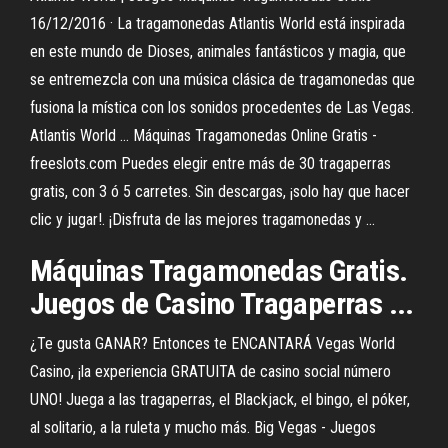
16/12/2016 · La tragamonedas Atlantis World está inspirada
en este mundo de Dioses, animales fantásticos y magia, que
se entremezcla con una música clásica de tragamonedas que
fusiona la mística con los sonidos procedentes de Las Vegas.
Atlantis World … Máquinas Tragamonedas Online Gratis -
freeslots.com Puedes elegir entre más de 30 tragaperras
gratis, con 3 ó 5 carretes. Sin descargas, ¡solo hay que hacer
clic y jugar!. ¡Disfruta de las mejores tragamonedas y ...
Máquinas Tragamonedas Gratis.
Juegos de Casino Tragaperras ...
¿Te gusta GANAR? Entonces te ENCANTARÁ Vegas World
Casino, ¡la experiencia GRATUITA de casino social número
UNO! Juega a las tragaperras, el Blackjack, el bingo, el póker,
al solitario, a la ruleta y mucho más. Big Vegas - Juegos