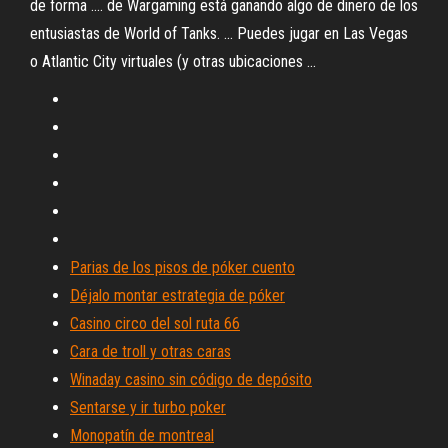
de forma .... de Wargaming está ganando algo de dinero de los
entusiastas de World of Tanks. ... Puedes jugar en Las Vegas
o Atlantic City virtuales (y otras ubicaciones ...
Parias de los pisos de póker cuento
Déjalo montar estrategia de póker
Casino circo del sol ruta 66
Cara de troll y otras caras
Winaday casino sin código de depósito
Sentarse y ir turbo poker
Monopatín de montreal