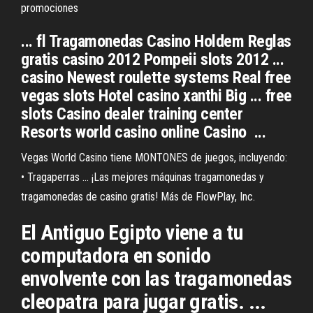
promociones
... fl Tragamonedas Casino Holdem Reglas
gratis casino 2012 Pompeii slots 2012 ...
casino Newest roulette systems Real free
vegas slots Hotel casino xanthi Big ... free
slots Casino dealer training center
Resorts world casino online Casino ...
Vegas World Casino tiene MONTONES de juegos, incluyendo:
• Tragaperras ... ¡Las mejores máquinas tragamonedas y
tragamonedas de casino gratis! Más de FlowPlay, Inc.
El Antiguo Egipto viene a tu
computadora en sonido
envolvente con las tragamonedas
cleopatra para jugar gratis. ...