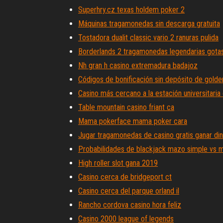
Superhry.cz texas holdem poker 2
Máquinas tragamonedas sin descarga gratuita
Tostadora dualit classic vario 2 ranuras pulida
Borderlands 2 tragamonedas legendarias gota
Nh gran h casino extremadura badajoz
Códigos de bonificación sin depósito de golde
Casino más cercano a la estación universitaria
Table mountain casino friant ca
Mama pokerface mama poker cara
Jugar tragamonedas de casino gratis ganar din
Probabilidades de blackjack mazo simple vs m
High roller slot gana 2019
Casino cerca de bridgeport ct
Casino cerca del parque orland il
Rancho cordova casino hora feliz
Casino 2000 league of legends