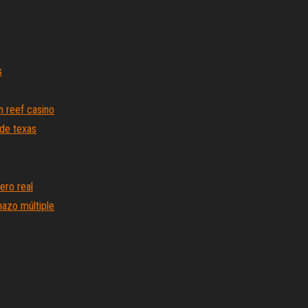
s
n reef casino
 de texas
ero real
azo múltiple