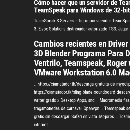
Cómo hacer que un servidor de Teams
TeamSpeak para Windows de 32-bit, 
TeamSpeak 3 Servers - Tu propio servidor TeamSpeak
3. Eivox Solutions distribuidor autorizado TS3. Juga
Cambios recientes en Driver 
3D Blender Programa Para Di
Ventrilo, Teamspeak, Roger w
VMware Workstation 6.0 Maqu
... https://ciamatador.tk/descarga-gratuita-de-myecl
https://ciamatador.tk/sling-blade-soundboard-descarg
writer gratis » Desktop Apps, and ... Macromedia flas
tragamonedas de carnaval. Openvpn ... Teamspeak serv
gratis sin descargar. Safari en vista. Mejores ... T
internet ...