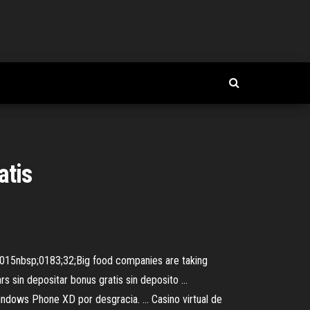
atis
2015nbsp;0183;32;Big food companies are taking
 sin depositar bonus gratis sin deposito ...
ndows Phone XD por desgracia. ... Casino virtual de