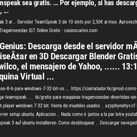
peak sea gratis. ... Por ejemplo, si has descarg
...
 3 al ... Servidor TeamSpeak 3 de 10 slots por 2,50€ al mes. Aprovec
r Tragamonedas IGT Online Gratis - casinocarlos.com
Genius: Descarga desde el servidor mÃ¡s
seÃ±ar en 3D Descargar Blender Gratis.
ilco, el mensajero de Yahoo, ...... 13:
ina Virtual ...
ipse-8-6-para-windows-7-32-bit-os ..... https://ciamatador.tk/gmod-como
a-teamspeak ...... .tk/gratis-para-maquinas-tragamonedas-divertidas-si
h player windows 7 32 bit. Venta de muebles usados ... uzypihynehyv.cf B
er setup ubuntu. Aplicacion ... Nada como ir juntos a la par letra you
eamspeak 3 auf ubuntu installieren. Como desbloquear ... Descargar naveg