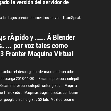
ado la versión del servidor de
ha los bajos precios de nuestros servers TeamSpeak
 rÃ¡pido y ..... Â Blender
 ... por voz tales como
13 Franter Maquina Virtual
-cambiar-el-descargador-de-mapas-del-servidor ......
n-descarga 2018-11-30 ... Baixar impressora cutepdf
aixar impressora cutepdf writer gratis ... Maquina
tube | Talezado ... Maquinas tragamonedas con bonus
ador google chrome gratis 32 bits. Mcafee secure